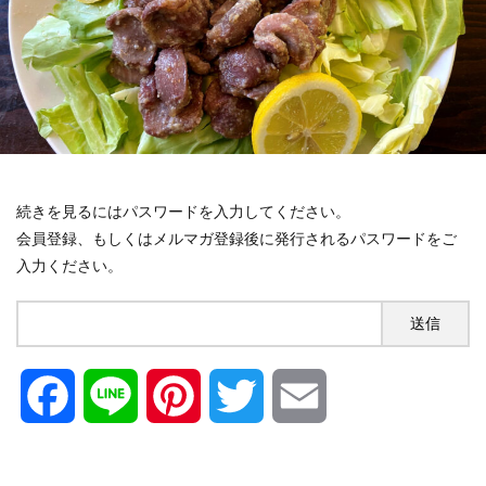
続きを見るにはパスワードを入力してください。
会員登録、もしくはメルマガ登録後に発行されるパスワードをご
入力ください。
F
L
P
T
E
a
i
i
w
m