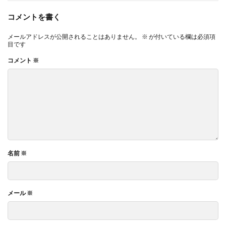
c
n
n
i
a
コメントを書く
e
e
t
t
i
メールアドレスが公開されることはありません。
※
が付いている欄は必須項
目です
b
e
t
l
コメント
※
o
r
e
o
e
r
k
s
名前
※
t
メール
※